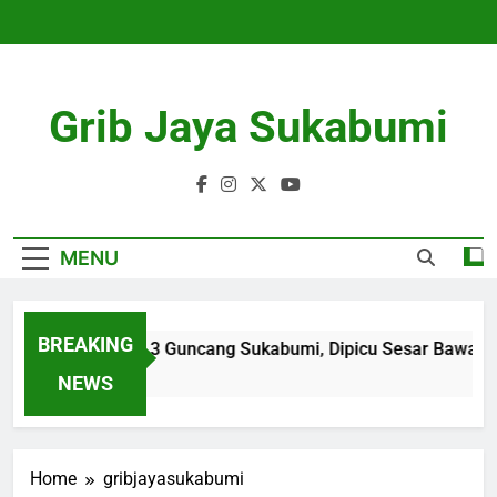
Skip
to
content
Grib Jaya Sukabumi
MENU
BREAKING
Gempa M 3,3 Guncang Sukabumi, Dipicu Sesar Bawah Laut
4 Months Ago
NEWS
Home
gribjayasukabumi