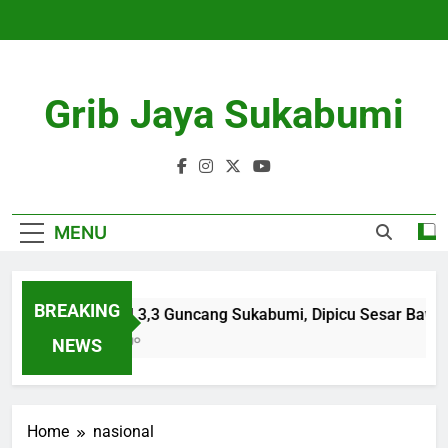
Skip
to
content
Grib Jaya Sukabumi
MENU
BREAKING
Gempa M 3,3 Guncang Sukabumi, Dipicu Sesar Bawah 
4 Months Ago
NEWS
Home
nasional