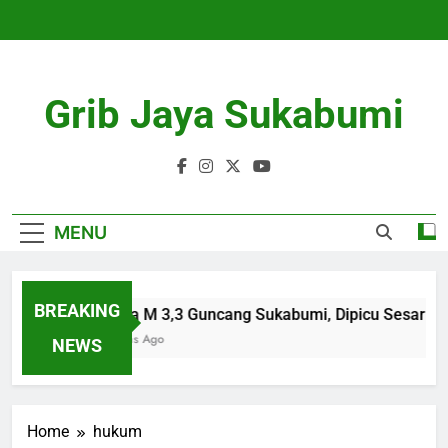
Skip
to
content
Grib Jaya Sukabumi
MENU
BREAKING
Gempa M 3,3 Guncang Sukabumi, Dipicu Sesar Ba
4 Months Ago
NEWS
Home
hukum