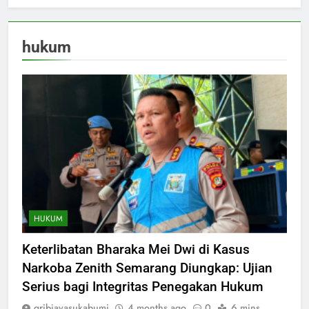
hukum
HUKUM
Keterlibatan Bharaka Mei Dwi di Kasus
Narkoba Zenith Semarang Diungkap: Ujian
Serius bagi Integritas Penegakan Hukum
gribjayasukabumi
4 months ago
0
6 mins