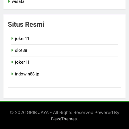
wisata
Situs Resmi
joker11
slot88
joker11
indowin88 jp
© 2026 GRIB JAYA - All Rights Reserved Powered By
.
BlazeThemes