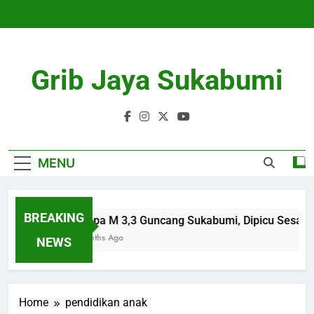
Skip
to
content
Grib Jaya Sukabumi
MENU
BREAKING
Gempa M 3,3 Guncang Sukabumi, Dipicu Sesar B
4 Months Ago
NEWS
Home
pendidikan anak