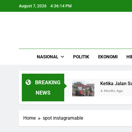
Skip
August 7, 2026
4:36:14 PM
to
content
NASIONAL
POLITIK
EKONOMI
HI
BREAKING
Dipicu Sesar Bawah Laut
Ketika Jalan Sukab
4 Months Ago
NEWS
Home
spot instagramable