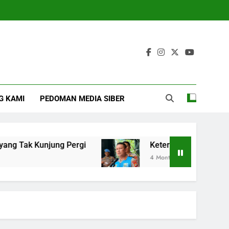
G KAMI
PEDOMAN MEDIA SIBER
 Tak Kunjung Pergi
Keterlibatan Bharaka Mei
4 Months Ago