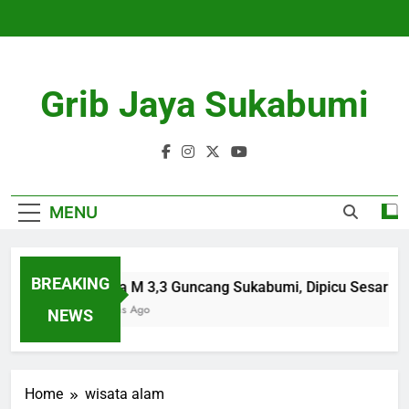
Skip
to
content
Grib Jaya Sukabumi
MENU
BREAKING
Gempa M 3,3 Guncang Sukabumi, Dipicu Sesar Ba
4 Months Ago
NEWS
Home
wisata alam